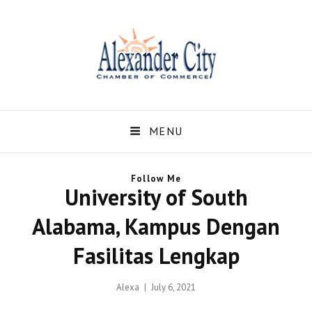
Alexandercity – Informasi
Dan Berita Terbaru
MENU
Negara US dan Kota
Follow Me
Alexander Alabama
University of South
Alexandercity – Menyajikan Secara Lengkap Informasi serta Berita – Berita
Alabama, Kampus Dengan
Terbaru dari Kota Alexander Alabama di US
Fasilitas Lengkap
Posted
Alexa
July 6, 2021
on