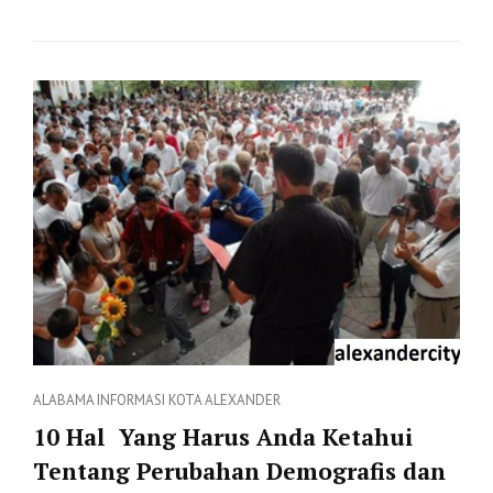
FAKTA
LUAR
BIASA
TENTANG
ALABAMA
Categories
ALABAMA
INFORMASI
KOTA ALEXANDER
10 Hal Yang Harus Anda Ketahui
Tentang Perubahan Demografis dan