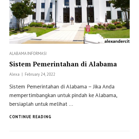
Categories
ALABAMA
INFORMASI
Sistem Pemerintahan di Alabama
Posted
Alexa
February 24, 2022
on
Sistem Pemerintahan di Alabama – Jika Anda
mempertimbangkan untuk pindah ke Alabama,
bersiaplah untuk melihat …
SISTEM
CONTINUE READING
PEMERINTAHAN
DI
ALABAMA