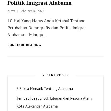
Politik Imigrasi Alabama
Posted
Alexa
February 16, 2022
on
10 Hal Yang Harus Anda Ketahui Tentang
Perubahan Demografis dan Politik Imigrasi
Alabama – Minggu …
10
CONTINUE READING
HAL
YANG
HARUS
ANDA
KETAHUI
TENTANG
RECENT POSTS
PERUBAHAN
DEMOGRAFIS
7 Fakta Menarik Tentang Alabama
DAN
POLITIK
Tempat Ideal untuk Liburan dan Pesona Alam
IMIGRASI
ALABAMA
Kota Alexander, Alabama