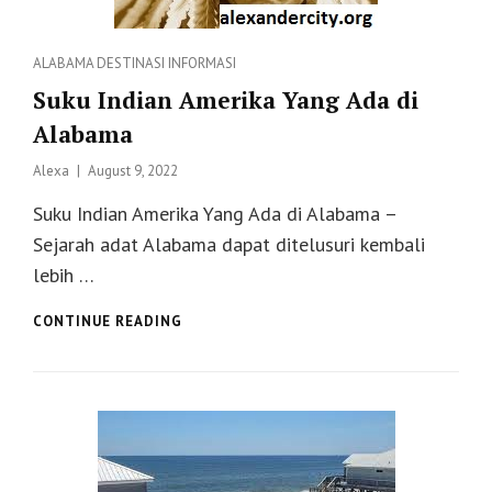
Categories
ALABAMA
DESTINASI
INFORMASI
Suku Indian Amerika Yang Ada di
Alabama
Posted
Alexa
August 9, 2022
on
Suku Indian Amerika Yang Ada di Alabama –
Sejarah adat Alabama dapat ditelusuri kembali
lebih …
SUKU
CONTINUE READING
INDIAN
AMERIKA
YANG
ADA
DI
ALABAMA