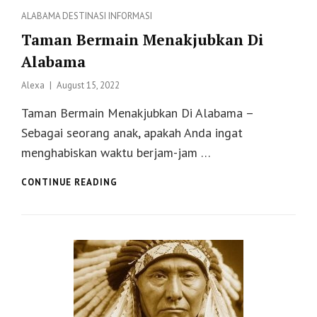
Categories
ALABAMA
DESTINASI
INFORMASI
Taman Bermain Menakjubkan Di
Alabama
Posted
Alexa
August 15, 2022
on
Taman Bermain Menakjubkan Di Alabama –
Sebagai seorang anak, apakah Anda ingat
menghabiskan waktu berjam-jam …
TAMAN
CONTINUE READING
BERMAIN
MENAKJUBKAN
DI
ALABAMA