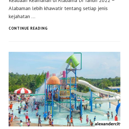
Keadaan Keamanan di Alabama Di Tahun 2022 –
Alabaman lebih khawatir tentang setiap jenis
kejahatan …
KEADAAN
CONTINUE READING
KEAMANAN
DI
ALABAMA
DI
TAHUN
2022