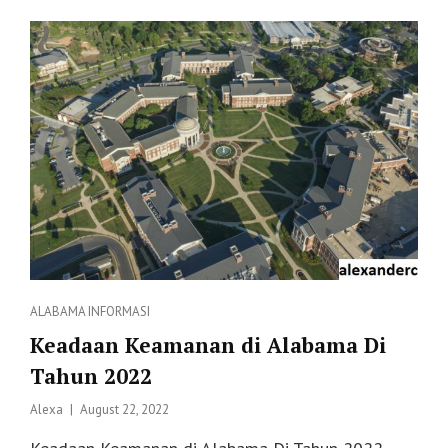
YANG
MEMBUAT
MEREKA
SUKSES
Categories
ALABAMA
INFORMASI
Keadaan Keamanan di Alabama Di
Tahun 2022
Posted
Alexa
August 22, 2022
on