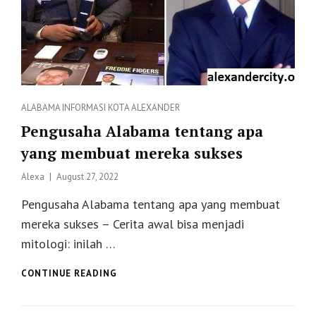
Categories
ALABAMA
INFORMASI
KOTA ALEXANDER
Pengusaha Alabama tentang apa
yang membuat mereka sukses
Posted
Alexa
August 27, 2022
on
Pengusaha Alabama tentang apa yang membuat
mereka sukses – Cerita awal bisa menjadi
mitologi: inilah …
PENGUSAHA
CONTINUE READING
ALABAMA
TENTANG
APA