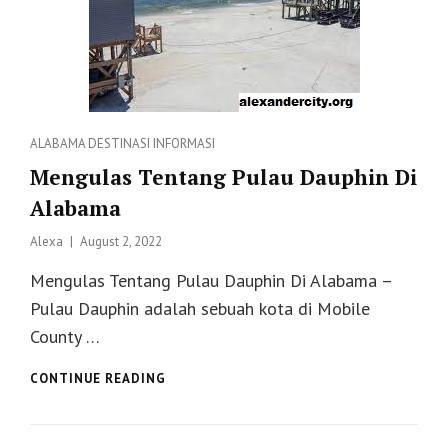
Categories
ALABAMA
DESTINASI
INFORMASI
Mengulas Tentang Pulau Dauphin Di
Alabama
Posted
Alexa
August 2, 2022
on
Mengulas Tentang Pulau Dauphin Di Alabama –
Pulau Dauphin adalah sebuah kota di Mobile
County …
MENGULAS
CONTINUE READING
TENTANG
PULAU
DAUPHIN