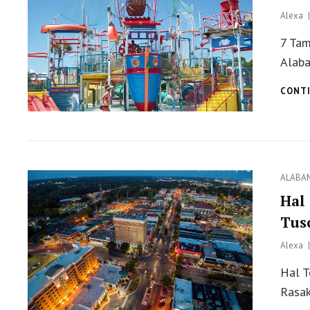
Alexa
7 Tam
Alaba
CONTI
Categor
ALABA
Hal
Tus
Alexa
Hal T
Rasak