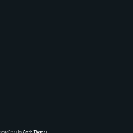
votePress by
Catch Themes