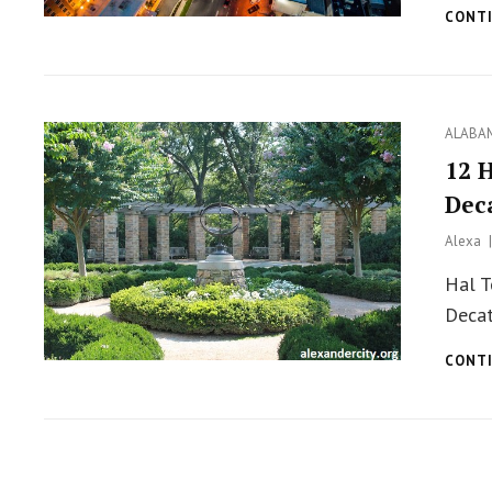
CONTI
Categor
ALABA
12 
Dec
Alexa
Hal T
Decat
CONTI