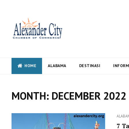
Alexandercity – Informas
Alabama
Alexandercity – Menyajikan Secara Lengkap Informasi serta Berita – Beri
HOME
ALABAMA
DESTINASI
INFORM
MONTH:
DECEMBER 2022
Categor
ALABA
7 T