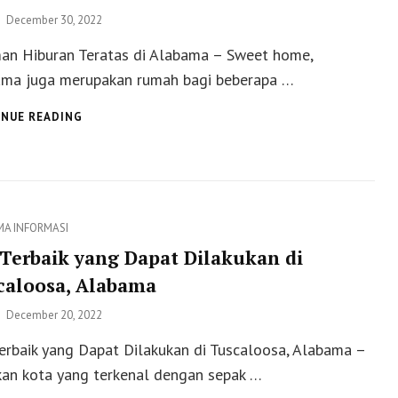
Posted
December 30, 2022
on
an Hiburan Teratas di Alabama – Sweet home,
ma juga merupakan rumah bagi beberapa …
7
NUE READING
TAMAN
HIBURAN
TERATAS
DI
ALABAMA
ies
MA
INFORMASI
 Terbaik yang Dapat Dilakukan di
caloosa, Alabama
Posted
December 20, 2022
on
erbaik yang Dapat Dilakukan di Tuscaloosa, Alabama –
an kota yang terkenal dengan sepak …