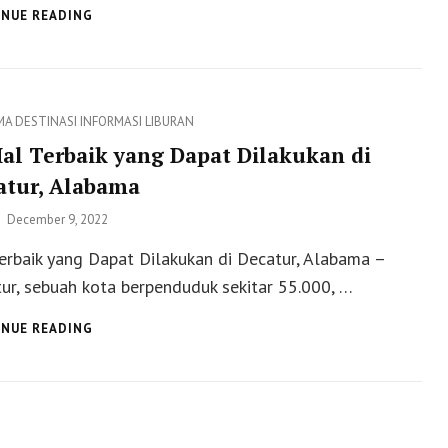
HAL
NUE READING
TERBAIK
YANG
DAPAT
DILAKUKAN
DI
ies
MA
DESTINASI
INFORMASI
LIBURAN
TUSCALOOSA,
Hal Terbaik yang Dapat Dilakukan di
ALABAMA
atur, Alabama
Posted
December 9, 2022
on
erbaik yang Dapat Dilakukan di Decatur, Alabama –
ur, sebuah kota berpenduduk sekitar 55.000, …
12
NUE READING
HAL
TERBAIK
YANG
DAPAT
DILAKUKAN
DI