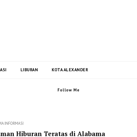
i Dan Berita Terbaru Negara
ta Terbaru dari Kota Alexander Alabama di US
ASI
LIBURAN
KOTA ALEXANDER
Follow Me
ies
MA
INFORMASI
aman Hiburan Teratas di Alabama