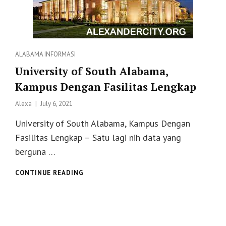
Categories
ALABAMA
INFORMASI
University of South Alabama,
Kampus Dengan Fasilitas Lengkap
Posted
Alexa
July 6, 2021
on
University of South Alabama, Kampus Dengan
Fasilitas Lengkap – Satu lagi nih data yang
berguna …
UNIVERSITY
CONTINUE READING
OF
SOUTH
ALABAMA,
KAMPUS
DENGAN