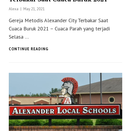
Posted
Alexa
May 21, 2021
on
Gereja Metodis Alexander City Terbakar Saat
Cuaca Buruk 2021 – Cuaca Parah yang terjadi
Selasa …
GEREJA
CONTINUE READING
METODIS
ALEXANDER
CITY
TERBAKAR
SAAT
CUACA
BURUK
2021