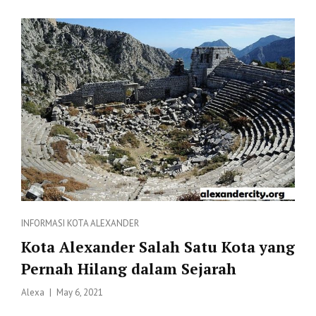
DARI
KOTA
ALEXANDER
Categories
INFORMASI
KOTA ALEXANDER
Kota Alexander Salah Satu Kota yang
Pernah Hilang dalam Sejarah
Posted
Alexa
May 6, 2021
on