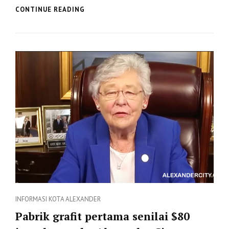
10
CONTINUE READING
ALASAN
MENGAPA
ANDA
HARUS
MENGUNJUNGI
RUSSELL
CROSSROADS
DI
ALEXANDER
CITY
Categories
INFORMASI
KOTA ALEXANDER
Pabrik grafit pertama senilai $80