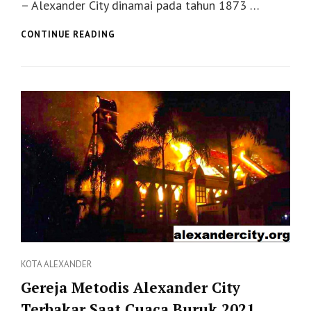
– Alexander City dinamai pada tahun 1873 …
15
CONTINUE READING
HAL
TERBAIK
UNTUK
DILAKUKAN
DI
KOTA
ALEXANDER
Categories
KOTA ALEXANDER
Gereja Metodis Alexander City
Terbakar Saat Cuaca Buruk 2021