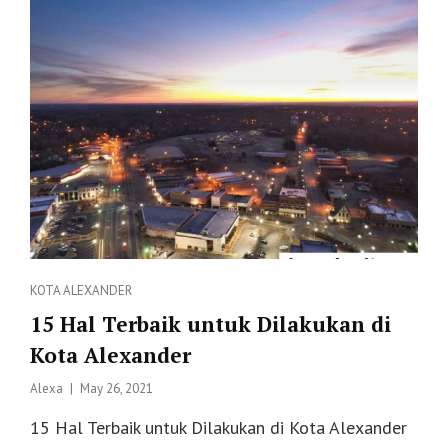
DI
ALEXANDER
CITY
Categories
KOTA ALEXANDER
15 Hal Terbaik untuk Dilakukan di
Kota Alexander
Posted
Alexa
May 26, 2021
on
15 Hal Terbaik untuk Dilakukan di Kota Alexander