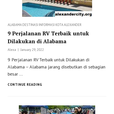
Categories
ALABAMA
DESTINASI
INFORMASI
KOTA ALEXANDER
9 Perjalanan RV Terbaik untuk
Dilakukan di Alabama
Posted
Alexa
January 29, 2022
on
9 Perjalanan RV Terbaik untuk Dilakukan di
Alabama – Alabama jarang disebutkan di sebagian
besar …
9
CONTINUE READING
PERJALANAN
RV
TERBAIK
UNTUK
DILAKUKAN
DI