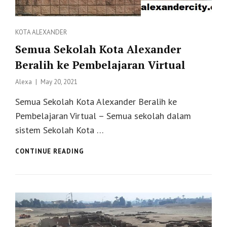
Categories
KOTA ALEXANDER
Semua Sekolah Kota Alexander
Beralih ke Pembelajaran Virtual
Posted
Alexa
May 20, 2021
on
Semua Sekolah Kota Alexander Beralih ke
Pembelajaran Virtual – Semua sekolah dalam
sistem Sekolah Kota …
SEMUA
CONTINUE READING
SEKOLAH
KOTA
ALEXANDER
BERALIH
KE
PEMBELAJARAN
VIRTUAL