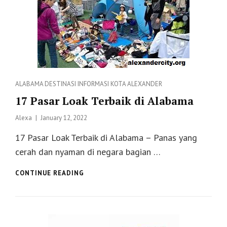
ALABAMA
Categories
ALABAMA
DESTINASI
INFORMASI
KOTA ALEXANDER
17 Pasar Loak Terbaik di Alabama
Posted
Alexa
January 12, 2022
on
17 Pasar Loak Terbaik di Alabama – Panas yang
cerah dan nyaman di negara bagian …
17
CONTINUE READING
PASAR
LOAK
TERBAIK
DI
ALABAMA