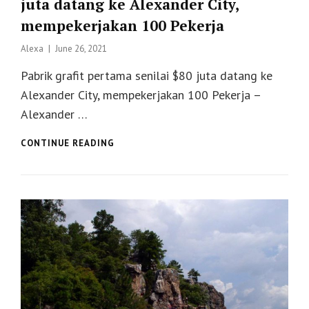
juta datang ke Alexander City,
mempekerjakan 100 Pekerja
Posted
Alexa
June 26, 2021
on
Pabrik grafit pertama senilai $80 juta datang ke
Alexander City, mempekerjakan 100 Pekerja –
Alexander …
PABRIK
CONTINUE READING
GRAFIT
PERTAMA
SENILAI
$80
JUTA
DATANG
KE
ALEXANDER
CITY,
MEMPEKERJAKAN
100
PEKERJA