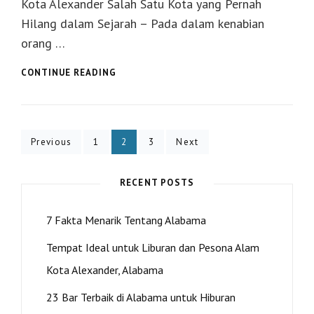
Kota Alexander Salah Satu Kota yang Pernah
Hilang dalam Sejarah – Pada dalam kenabian
orang …
KOTA
CONTINUE READING
ALEXANDER
SALAH
SATU
KOTA
Posts
YANG
Page
Page
Page
Previous
1
2
3
Next
PERNAH
pagination
HILANG
DALAM
RECENT POSTS
SEJARAH
7 Fakta Menarik Tentang Alabama
Tempat Ideal untuk Liburan dan Pesona Alam
Kota Alexander, Alabama
23 Bar Terbaik di Alabama untuk Hiburan