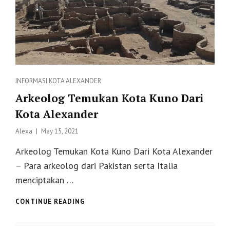
Categories
INFORMASI
KOTA ALEXANDER
Arkeolog Temukan Kota Kuno Dari
Kota Alexander
Posted
Alexa
May 15, 2021
on
Arkeolog Temukan Kota Kuno Dari Kota Alexander
– Para arkeolog dari Pakistan serta Italia
menciptakan …
ARKEOLOG
CONTINUE READING
TEMUKAN
KOTA
KUNO