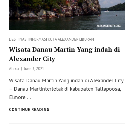
Categories
DESTINASI
INFORMASI
KOTA ALEXANDER
LIBURAN
Wisata Danau Martin Yang indah di
Alexander City
Posted
Alexa
June 3, 2021
on
Wisata Danau Martin Yang indah di Alexander City
– Danau Martinterletak di kabupaten Tallapoosa,
Elmore …
WISATA
CONTINUE READING
DANAU
MARTIN
YANG
INDAH