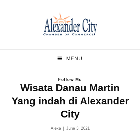
Alexandercity – Informasi
Dan Berita Terbaru Negara
MENU
US dan Kota Alexander
Follow Me
Alabama
Wisata Danau Martin
Alexandercity – Menyajikan Secara Lengkap Informasi serta Berita –
Yang indah di Alexander
Berita Terbaru dari Kota Alexander Alabama di US
City
Posted
Alexa
June 3, 2021
on