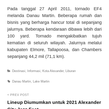
Pada tanggal 27 April 2011, tornado EF4
melanda Danau Martin. Beberapa rumah dan
bisnis yang berharga hancur total di sepanjang
jalurnya. Beberapa kendaraan dibawa lebih dari
100 yard. Tornado mengakibatkan tujuh
kematian di seluruh wilayah. Jalurnya melalui
kabupaten Elmore, Tallapoosa, dan Chambers
sepanjang 44,2 mil (71,1 km).
Categories
Destinasi
,
Informasi
,
Kota Alexander
,
Liburan
Tags
Danau Martin
,
Lake Martin
< PREV POST
Post
Lineup Diumumkan untuk 2021 Alexander
navigation