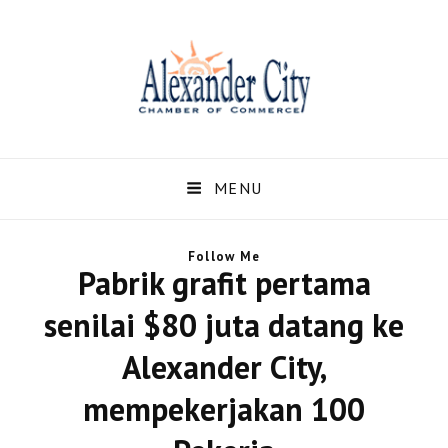
Alexandercity – Informasi
Dan Berita Terbaru
MENU
Negara US dan Kota
Follow Me
Alexander Alabama
Pabrik grafit pertama
Alexandercity – Menyajikan Secara Lengkap Informasi serta Berita – Berita
senilai $80 juta datang ke
Terbaru dari Kota Alexander Alabama di US
Alexander City,
mempekerjakan 100