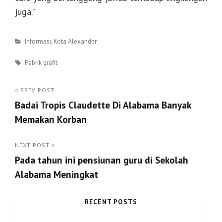
juga.”
Categories
Informasi
,
Kota Alexander
Tags
Pabrik grafit
Post
< PREV POST
Badai Tropis Claudette Di Alabama Banyak
navigation
Memakan Korban
<
Prev
NEXT POST >
Pada tahun ini pensiunan guru di Sekolah
Post
Alabama Meningkat
Next
Post
RECENT POSTS
>