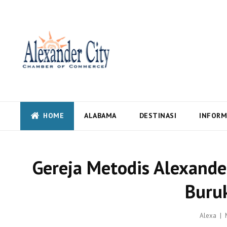
Alexandercity – Informas
Alabama
Alexandercity – Menyajikan Secara Lengkap Informasi serta Berita – Beri
HOME
ALABAMA
DESTINASI
INFORM
Gereja Metodis Alexander
Buru
Alexa