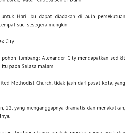
 untuk Hari Ibu dapat diadakan di aula persekutuan
tempat suci sesegera mungkin.
x City
a pohon tumbang; Alexander City mendapatkan sedikit
 itu pada Selasa malam.
ited Methodist Church, tidak jauh dari pusat kota, yang
own, 12, yang menganggapnya dramatis dan menakutkan,
lnya.
karan, bertanya-tanya apakah mereka punya anak dan