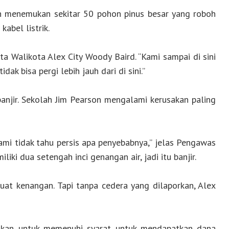
n menemukan sekitar 50 pohon pinus besar yang roboh
abel listrik.
ta Walikota Alex City Woody Baird. “Kami sampai di sini
k bisa pergi lebih jauh dari di sini.”
banjir. Sekolah Jim Pearson mengalami kerusakan paling
kami tidak tahu persis apa penyebabnya,” jelas Pengawas
iki dua setengah inci genangan air, jadi itu banjir.
t kenangan. Tapi tanpa cedera yang dilaporkan, Alex
ifikan untuk memenuhi syarat untuk mendapatkan dana