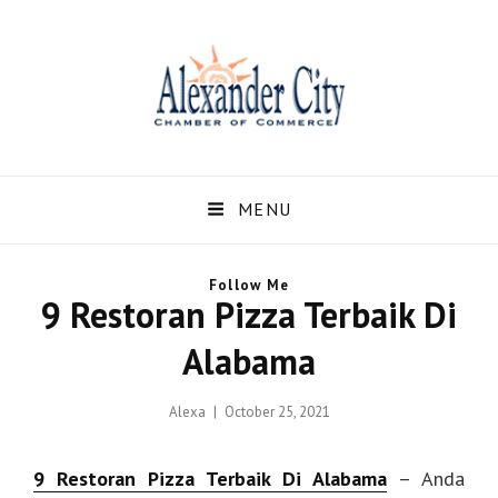
Alexandercity – Informasi
Dan Berita Terbaru
MENU
Negara US dan Kota
Follow Me
Alexander Alabama
9 Restoran Pizza Terbaik Di
Alexandercity – Menyajikan Secara Lengkap Informasi serta Berita – Berita
Alabama
Terbaru dari Kota Alexander Alabama di US
Posted
Alexa
October 25, 2021
on
9 Restoran Pizza Terbaik Di Alabama
– Anda