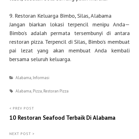
9. Restoran Keluarga Bimbo, Silas, Alabama
Jangan biarkan lokasi terpencil menipu Anda—
Bimbo’s adalah permata tersembunyi di antara
restoran pizza. Terpencil di Silas, Bimbo’s membuat
pai lezat yang akan membuat Anda kembali
bersama seluruh keluarga.
Categories
Alabama
,
Informasi
Tags
Alabama
,
Pizza
,
Restoran Pizza
Post
< PREV POST
10 Restoran Seafood Terbaik Di Alabama
navigation
<
Prev
NEXT POST >