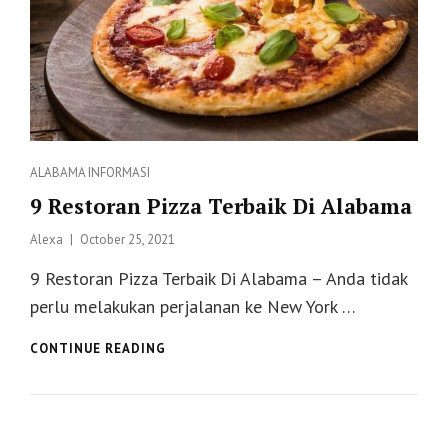
Categories
ALABAMA
INFORMASI
9 Restoran Pizza Terbaik Di Alabama
Posted
Alexa
October 25, 2021
on
9 Restoran Pizza Terbaik Di Alabama – Anda tidak
perlu melakukan perjalanan ke New York …
9
CONTINUE READING
RESTORAN
PIZZA
TERBAIK
DI
ALABAMA