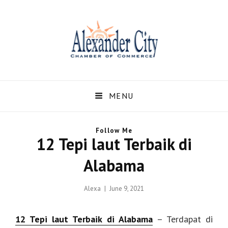
Alexandercity – Informasi
Dan Berita Terbaru
MENU
Negara US dan Kota
Follow Me
Alexander Alabama
12 Tepi laut Terbaik di
Alexandercity – Menyajikan Secara Lengkap Informasi serta Berita – Berita
Alabama
Terbaru dari Kota Alexander Alabama di US
Posted
Alexa
June 9, 2021
on
12 Tepi laut Terbaik di Alabama
– Terdapat di