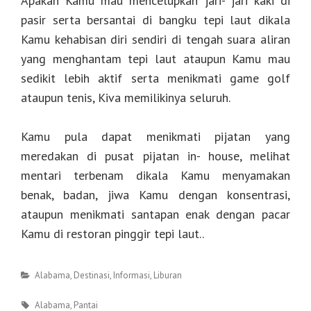
Apakah Kamu mau mencelupkan jari- jari kaki di
pasir serta bersantai di bangku tepi laut dikala
Kamu kehabisan diri sendiri di tengah suara aliran
yang menghantam tepi laut ataupun Kamu mau
sedikit lebih aktif serta menikmati game golf
ataupun tenis, Kiva memilikinya seluruh.
Kamu pula dapat menikmati pijatan yang
meredakan di pusat pijatan in- house, melihat
mentari terbenam dikala Kamu menyamakan
benak, badan, jiwa Kamu dengan konsentrasi,
ataupun menikmati santapan enak dengan pacar
Kamu di restoran pinggir tepi laut..
Categories
Alabama
,
Destinasi
,
Informasi
,
Liburan
Tags
Alabama
,
Pantai