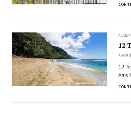
CONTI
Categor
ALABA
12 T
Alexa
12 Te
Ameri
CONTI