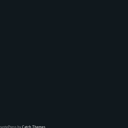
votePress by
Catch Themes