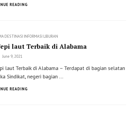
5
NUE READING
PANTAI
YANG
BANYAK
DI
KUNJUNGI
ies
MA
DESTINASI
INFORMASI
LIBURAN
DI
epi laut Terbaik di Alabama
ALABAMA
Posted
June 9, 2021
on
pi laut Terbaik di Alabama – Terdapat di bagian selatan
ka Sindikat, negeri bagian …
12
NUE READING
TEPI
LAUT
TERBAIK
DI
ALABAMA