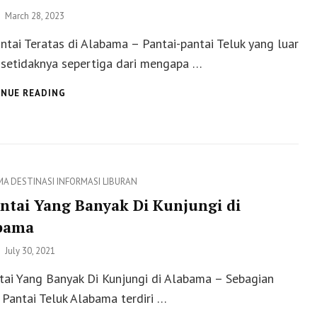
Posted
March 28, 2023
on
ntai Teratas di Alabama – Pantai-pantai Teluk yang luar
 setidaknya sepertiga dari mengapa …
10
NUE READING
PANTAI
TERATAS
DI
ALABAMA
ies
MA
DESTINASI
INFORMASI
LIBURAN
antai Yang Banyak Di Kunjungi di
bama
Posted
July 30, 2021
on
tai Yang Banyak Di Kunjungi di Alabama – Sebagian
 Pantai Teluk Alabama terdiri …