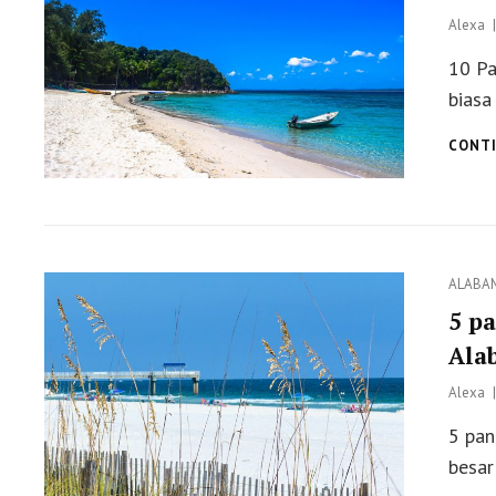
Alexa
10 Pa
biasa
CONTI
Categor
ALABA
5 p
Ala
Alexa
5 pan
besar