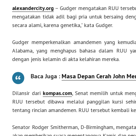
alexandercity.org
– Gudger mengatakan RUU tersebu
mengatakan tidak adil bagi pria untuk bersaing deng
secara alami, karena genetika,” kata Gudger.
Gudger memperkenalkan amandemen yang kemudian
Alabama, yang menghapus bahasa dalam RUU yang
dengan jenis kelamin di akta kelahiran mereka.
Baca Juga :
Masa Depan Cerah John Merr
Dilansir dari
kompas.com
, Senat memilih untuk me
RUU tersebut dibawa melalui panggilan kursi sehi
tentang rincian amandemen. RUU tersebut kembali ke
Senator Rodger Smitherman, D-Birmingham, mengataka
akan memberikan suara menentangnya Kamis dan percay