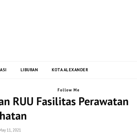
i Dan Berita Terbaru Negara
ta Terbaru dari Kota Alexander Alabama di US
ASI
LIBURAN
KOTA ALEXANDER
Follow Me
n RUU Fasilitas Perawatan
hatan
Posted
May 11, 2021
on