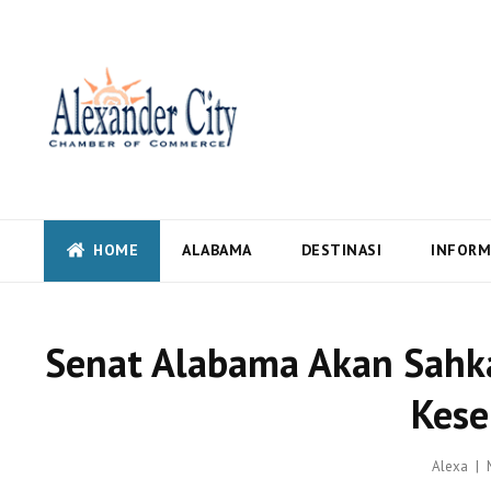
Alexandercity – Informas
Alabama
Alexandercity – Menyajikan Secara Lengkap Informasi serta Berita – Beri
HOME
ALABAMA
DESTINASI
INFORM
Senat Alabama Akan Sahka
Kese
Alexa