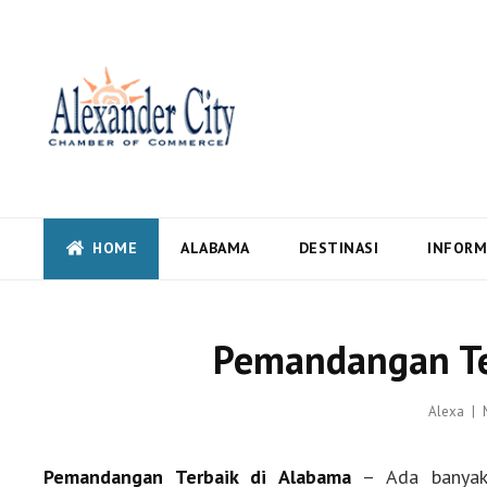
Alexandercity – Informas
Alabama
Alexandercity – Menyajikan Secara Lengkap Informasi serta Berita – Beri
HOME
ALABAMA
DESTINASI
INFORM
Pemandangan Te
Alexa
Pemandangan Terbaik di Alabama
– Ada banyak 