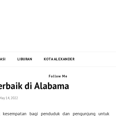
i Dan Berita Terbaru Negara
ta Terbaru dari Kota Alexander Alabama di US
ASI
LIBURAN
KOTA ALEXANDER
Follow Me
rbaik di Alabama
Posted
May 14, 2022
on
kesempatan bagi penduduk dan pengunjung untuk