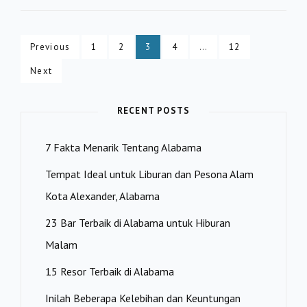
IVEY
MENCABUT
MANDAT
Posts
MASKER
Page
Page
Page
Page
Page
Previous
1
2
3
4
…
12
COVID
pagination
Next
DI
SELURUH
NEGARA
RECENT POSTS
7 Fakta Menarik Tentang Alabama
Tempat Ideal untuk Liburan dan Pesona Alam
Kota Alexander, Alabama
23 Bar Terbaik di Alabama untuk Hiburan
Malam
15 Resor Terbaik di Alabama
Inilah Beberapa Kelebihan dan Keuntungan