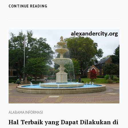
MENGUNJUNGI
CONTINUE READING
TEMPAT
YANG
LEBIH
INDAH
DI
FAIRHOPE,
ALABAMA
Categories
ALABAMA
INFORMASI
Hal Terbaik yang Dapat Dilakukan di