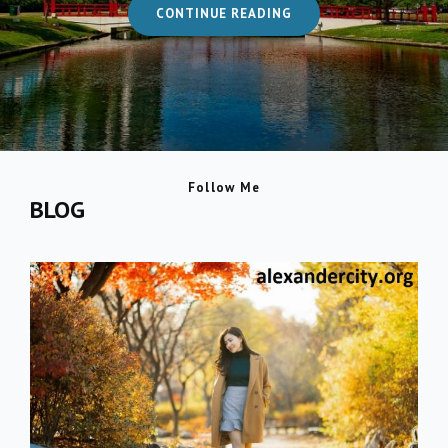
ALEXANDER
CONTINUE READING
CITY
Follow Me
BLOG