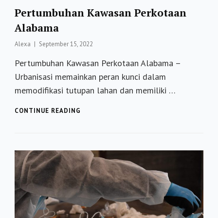
Pertumbuhan Kawasan Perkotaan
Alabama
Posted
Alexa
September 15, 2022
on
Pertumbuhan Kawasan Perkotaan Alabama –
Urbanisasi memainkan peran kunci dalam
memodifikasi tutupan lahan dan memiliki …
PERTUMBUHAN
CONTINUE READING
KAWASAN
PERKOTAAN
ALABAMA