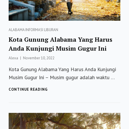
Categories
ALABAMA
INFORMASI
LIBURAN
Kota Gunung Alabama Yang Harus
Anda Kunjungi Musim Gugur Ini
Posted
Alexa
November 10, 2022
on
Kota Gunung Alabama Yang Harus Anda Kunjungi
Musim Gugur Ini – Musim gugur adalah waktu …
KOTA
CONTINUE READING
GUNUNG
ALABAMA
YANG
HARUS
ANDA
KUNJUNGI
MUSIM