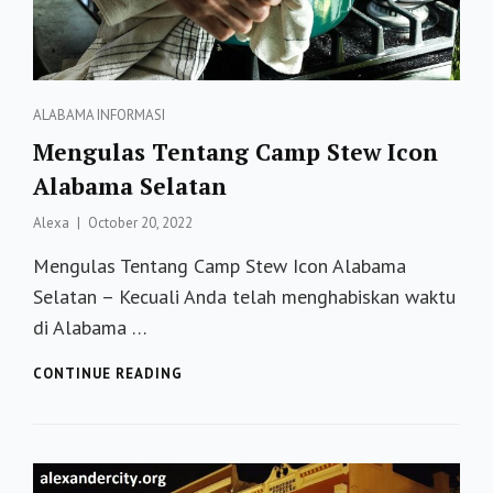
Categories
ALABAMA
INFORMASI
Mengulas Tentang Camp Stew Icon
Alabama Selatan
Posted
Alexa
October 20, 2022
on
Mengulas Tentang Camp Stew Icon Alabama
Selatan – Kecuali Anda telah menghabiskan waktu
di Alabama …
MENGULAS
CONTINUE READING
TENTANG
CAMP
STEW
ICON
ALABAMA