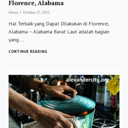
Florence, Alabama
Posted
Alexa
October 27, 2022
on
Hal Terbaik yang Dapat Dilakukan di Florence,
Alabama – Alabama Barat Laut adalah bagian
yang …
HAL
CONTINUE READING
TERBAIK
YANG
DAPAT
DILAKUKAN
DI
FLORENCE,
ALABAMA