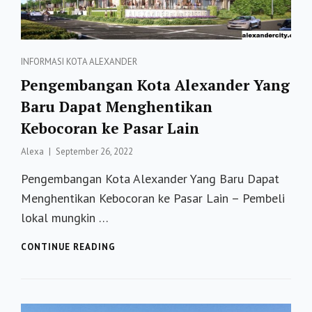
Categories
INFORMASI
KOTA ALEXANDER
Pengembangan Kota Alexander Yang
Baru Dapat Menghentikan
Kebocoran ke Pasar Lain
Posted
Alexa
September 26, 2022
on
Pengembangan Kota Alexander Yang Baru Dapat
Menghentikan Kebocoran ke Pasar Lain – Pembeli
lokal mungkin …
PENGEMBANGAN
CONTINUE READING
KOTA
ALEXANDER
YANG
BARU