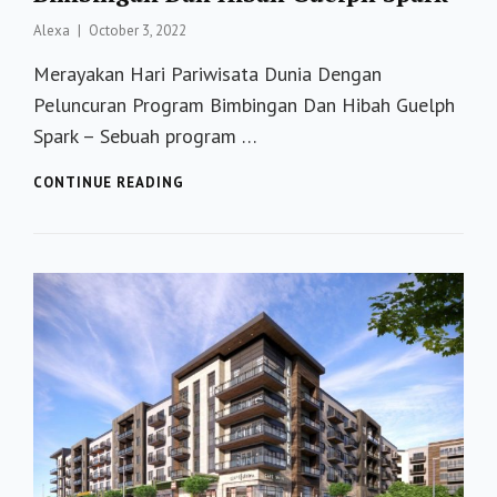
Posted
Alexa
October 3, 2022
on
Merayakan Hari Pariwisata Dunia Dengan
Peluncuran Program Bimbingan Dan Hibah Guelph
Spark – Sebuah program …
MERAYAKAN
CONTINUE READING
HARI
PARIWISATA
DUNIA
DENGAN
PELUNCURAN
PROGRAM
BIMBINGAN
DAN
HIBAH
GUELPH
SPARK