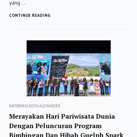
yang …
KOTA
CONTINUE READING
KECIL
PALING
MENAWAN
DI
ALABAMA
Categories
INFORMASI
KOTA ALEXANDER
Merayakan Hari Pariwisata Dunia
Dengan Peluncuran Program
Bimbingan Dan Hibah Guelph Spark