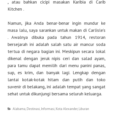
, atau bahkan cicipi masakan Karibia di Carib
Kitchen .
Namun, jika Anda benar-benar ingin mundur ke
masa lalu, saya sarankan untuk makan di Carlisle’s
. Awalnya dibuka pada tahun 1914, restoran
bersejarah ini adalah salah satu air mancur soda
tertua di negara bagian ini. Meskipun secara lokal
dikenal dengan jeruk nipis ceri dan salad ayam,
para tamu dapat memilih dari menu panini panas,
sup, es krim, dan banyak lagi. Lengkap dengan
lantai kotak-kotak hitam dan putih dan toko
suvenir di belakang, ini adalah tempat yang sangat
sehat untuk dikunjungi bersama seluruh keluarga.
Categories
Alabama
,
Destinasi
,
Informasi
,
Kota Alexander
,
Liburan