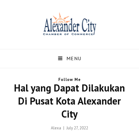
Alexandercity – Informasi
Dan Berita Terbaru
MENU
Negara US dan Kota
Follow Me
Alexander Alabama
Hal yang Dapat Dilakukan
Alexandercity – Menyajikan Secara Lengkap Informasi serta Berita – Berita
Di Pusat Kota Alexander
Terbaru dari Kota Alexander Alabama di US
City
Posted
Alexa
July 27, 2022
on