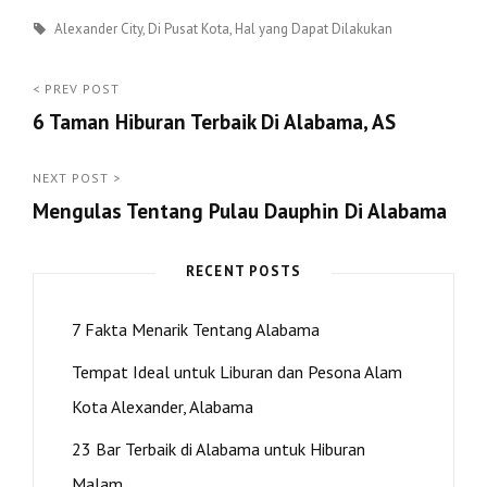
Tags
Alexander City
,
Di Pusat Kota
,
Hal yang Dapat Dilakukan
Post
< PREV POST
6 Taman Hiburan Terbaik Di Alabama, AS
navigation
<
Prev
NEXT POST >
Mengulas Tentang Pulau Dauphin Di Alabama
Post
Next
Post
RECENT POSTS
>
7 Fakta Menarik Tentang Alabama
Tempat Ideal untuk Liburan dan Pesona Alam
Kota Alexander, Alabama
23 Bar Terbaik di Alabama untuk Hiburan
Malam