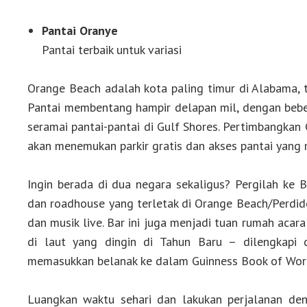
Pantai Oranye
Pantai terbaik untuk variasi
Orange Beach adalah kota paling timur di Alabama, te
Pantai membentang hampir delapan mil, dengan beberap
seramai pantai-pantai di Gulf Shores. Pertimbangkan C
akan menemukan parkir gratis dan akses pantai yang
Ingin berada di dua negara sekaligus? Pergilah ke 
dan roadhouse yang terletak di Orange Beach/Perdido 
dan musik live. Bar ini juga menjadi tuan rumah aca
di laut yang dingin di Tahun Baru – dilengkapi
memasukkan belanak ke dalam Guinness Book of World
Luangkan waktu sehari dan lakukan perjalanan den