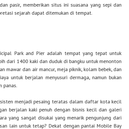
dan pasir, memberikan situs ini suasana yang sepi dan
etasi sejarah dapat ditemukan di tempat.
icipal Park and Pier adalah tempat yang tepat untuk
ebih dari 1400 kaki dan duduk di bangku untuk menonton
an mawar dan air mancur, meja piknik, kolam bebek, dan
biaya untuk berjalan menyusuri dermaga, namun bukan
m panas.
nsisten menjadi pesaing teratas dalam daftar kota kecil
gan berjalan kaki penuh dengan bisnis kecil dan galeri
acara yang sangat disukai yang menarik pengunjung dari
san lain untuk tetap? Dekat dengan pantai Mobile Bay