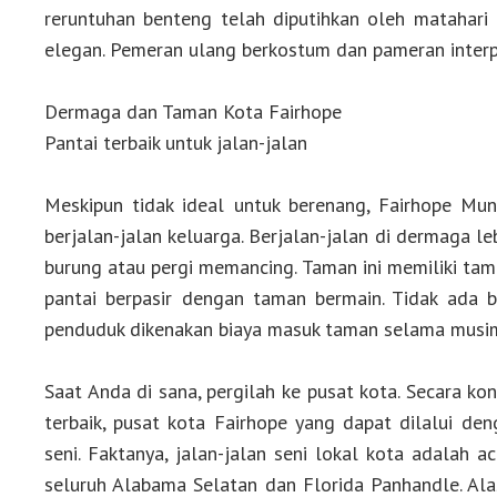
reruntuhan benteng telah diputihkan oleh matahari 
elegan. Pemeran ulang berkostum dan pameran interpr
Dermaga dan Taman Kota Fairhope
Pantai terbaik untuk jalan-jalan
Meskipun tidak ideal untuk berenang, Fairhope Mun
berjalan-jalan keluarga. Berjalan-jalan di dermaga l
burung atau pergi memancing. Taman ini memiliki tam
pantai berpasir dengan taman bermain. Tidak ada 
penduduk dikenakan biaya masuk taman selama musi
Saat Anda di sana, pergilah ke pusat kota. Secara ko
terbaik, pusat kota Fairhope yang dapat dilalui den
seni. Faktanya, jalan-jalan seni lokal kota adalah 
seluruh Alabama Selatan dan Florida Panhandle. Ala