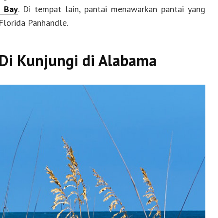
e Bay
. Di tempat lain, pantai menawarkan pantai yang
Florida Panhandle.
Di Kunjungi di Alabama