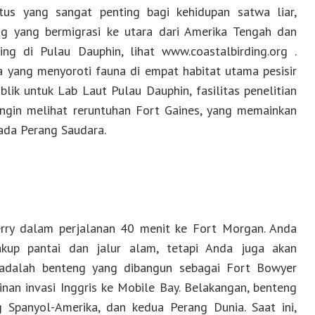
us yang sangat penting bagi kehidupan satwa liar,
g yang bermigrasi ke utara dari Amerika Tengah dan
ing di Pulau Dauphin, lihat www.coastalbirding.org .
 yang menyoroti fauna di empat habitat utama pesisir
lik untuk Lab Laut Pulau Dauphin, fasilitas penelitian
ngin melihat reruntuhan Fort Gaines, yang memainkan
ada Perang Saudara.
erry dalam perjalanan 40 menit ke Fort Morgan. Anda
kup pantai dan jalur alam, tetapi Anda juga akan
 adalah benteng yang dibangun sebagai Fort Bowyer
an invasi Inggris ke Mobile Bay. Belakangan, benteng
 Spanyol-Amerika, dan kedua Perang Dunia. Saat ini,