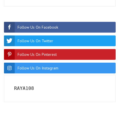
Follow Us On Facebook
Follow Us On Twitter
Follow Us On Pinterest
Follow Us On Instagram
RAYA108