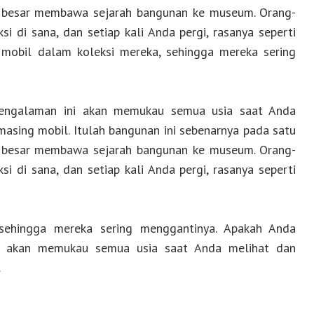
g besar membawa sejarah bangunan ke museum. Orang-
i di sana, dan setiap kali Anda pergi, rasanya seperti
mobil dalam koleksi mereka, sehingga mereka sering
pengalaman ini akan memukau semua usia saat Anda
asing mobil. Itulah bangunan ini sebenarnya pada satu
g besar membawa sejarah bangunan ke museum. Orang-
i di sana, dan setiap kali Anda pergi, rasanya seperti
sehingga mereka sering menggantinya. Apakah Anda
ni akan memukau semua usia saat Anda melihat dan
.