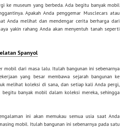
pergi ke museum yang berbeda. Ada begitu banyak mobil
nggantinya. Apakah Anda penggemar Musclecars atau
at Anda melihat dan mendengar cerita berharga dari
saya yakin rahang Anda akan menyentuh tanah seperti
Selatan Spanyol
mobil dari masa lalu. Itulah bangunan ini sebenarnya
ekerjaan yang besar membawa sejarah bangunan ke
 melihat koleksi di sana, dan setiap kali Anda pergi,
 begitu banyak mobil dalam koleksi mereka, sehingga
pengalaman ini akan memukau semua usia saat Anda
asing mobil. Itulah bangunan ini sebenarnya pada satu