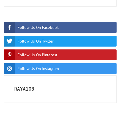
Follow Us On Facebook
Follow Us On Twitter
Follow Us On Pinterest
Follow Us On Instagram
RAYA108