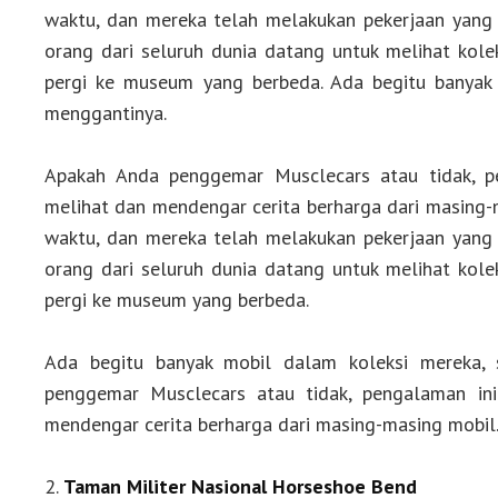
waktu, dan mereka telah melakukan pekerjaan yan
orang dari seluruh dunia datang untuk melihat koleks
pergi ke museum yang berbeda. Ada begitu banyak 
menggantinya.
Apakah Anda penggemar Musclecars atau tidak, 
melihat dan mendengar cerita berharga dari masing-m
waktu, dan mereka telah melakukan pekerjaan yan
orang dari seluruh dunia datang untuk melihat koleks
pergi ke museum yang berbeda.
Ada begitu banyak mobil dalam koleksi mereka, 
penggemar Musclecars atau tidak, pengalaman i
mendengar cerita berharga dari masing-masing mobil
2.
Taman Militer Nasional Horseshoe Bend