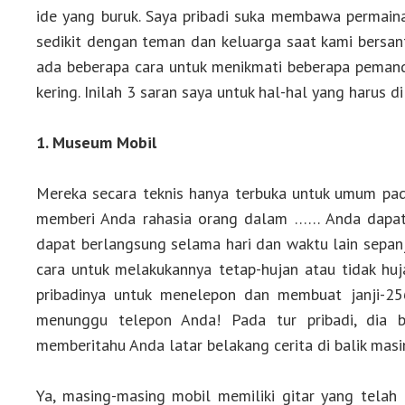
ide yang buruk. Saya pribadi suka membawa permain
sedikit dengan teman dan keluarga saat kami bersan
ada beberapa cara untuk menikmati beberapa pemand
kering. Inilah 3 saran saya untuk hal-hal yang harus d
1. Museum Mobil
Mereka secara teknis hanya terbuka untuk umum pada
memberi Anda rahasia orang dalam …… Anda dapat 
dapat berlangsung selama hari dan waktu lain sepanj
cara untuk melakukannya tetap-hujan atau tidak hu
pribadinya untuk menelepon dan membuat janji-256
menunggu telepon Anda! Pada tur pribadi, dia 
memberitahu Anda latar belakang cerita di balik mas
Ya, masing-masing mobil memiliki gitar yang telah