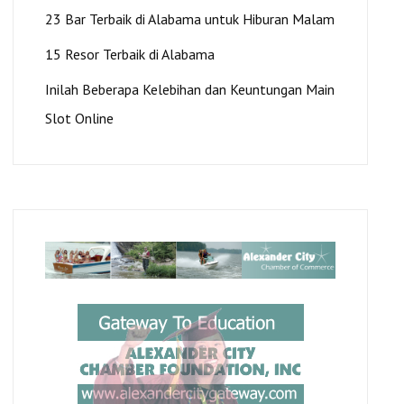
23 Bar Terbaik di Alabama untuk Hiburan Malam
15 Resor Terbaik di Alabama
Inilah Beberapa Kelebihan dan Keuntungan Main
Slot Online