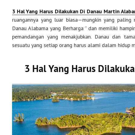
3 Hal Yang Harus Dilakukan Di Danau Martin Alab
ruangannya yang luar biasa—mungkin yang paling me
Danau Alabama yang Berharga ” dan memiliki hampir 9
pemandangan yang menakjubkan. Danau dan taman
sesuatu yang setiap orang harus alami dalam hidup m
3 Hal Yang Harus Dilakuk