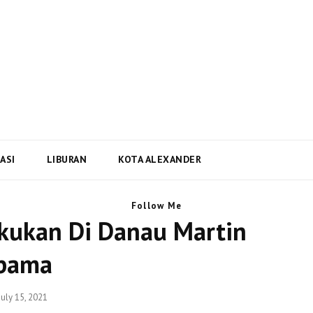
i Dan Berita Terbaru Negara
ta Terbaru dari Kota Alexander Alabama di US
ASI
LIBURAN
KOTA ALEXANDER
Follow Me
akukan Di Danau Martin
bama
Posted
July 15, 2021
on