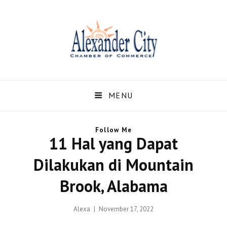
Alexandercity – Informasi
Dan Berita Terbaru
MENU
Negara US dan Kota
Follow Me
Alexander Alabama
11 Hal yang Dapat
Alexandercity – Menyajikan Secara Lengkap Informasi serta Berita – Berita
Dilakukan di Mountain
Terbaru dari Kota Alexander Alabama di US
Brook, Alabama
Posted
Alexa
November 17, 2022
on