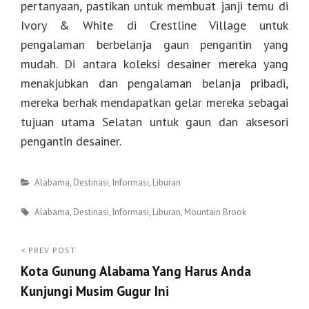
pertanyaan, pastikan untuk membuat janji temu di
Ivory & White di Crestline Village untuk
pengalaman berbelanja gaun pengantin yang
mudah. Di antara koleksi desainer mereka yang
menakjubkan dan pengalaman belanja pribadi,
mereka berhak mendapatkan gelar mereka sebagai
tujuan utama Selatan untuk gaun dan aksesori
pengantin desainer.
Categories
Alabama
,
Destinasi
,
Informasi
,
Liburan
Tags
Alabama
,
Destinasi
,
Informasi
,
Liburan
,
Mountain Brook
Post
< PREV POST
Kota Gunung Alabama Yang Harus Anda
navigation
Kunjungi Musim Gugur Ini