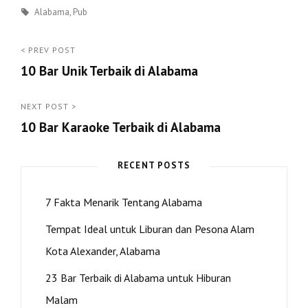
Tags
Alabama
,
Pub
Post
< PREV POST
10 Bar Unik Terbaik di Alabama
navigation
<
Prev
NEXT POST >
10 Bar Karaoke Terbaik di Alabama
Post
Next
Post
RECENT POSTS
>
7 Fakta Menarik Tentang Alabama
Tempat Ideal untuk Liburan dan Pesona Alam
Kota Alexander, Alabama
23 Bar Terbaik di Alabama untuk Hiburan
Malam