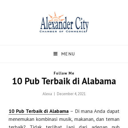
Alexandercity – Informasi
Dan Berita Terbaru
MENU
Negara US dan Kota
Follow Me
Alexander Alabama
10 Pub Terbaik di Alabama
Alexandercity – Menyajikan Secara Lengkap Informasi serta Berita – Berita
Posted
Alexa
December 4, 2021
Terbaru dari Kota Alexander Alabama di US
on
10 Pub Terbaik di Alabama
– Di mana Anda dapat
menemukan kombinasi musik, makanan, dan teman
terbaik? Tidak terlihat lagi dari adegan pub