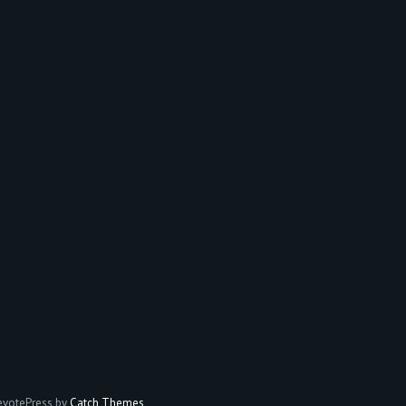
votePress by
Catch Themes