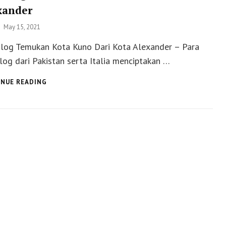
xander
Posted
May 15, 2021
on
log Temukan Kota Kuno Dari Kota Alexander – Para
log dari Pakistan serta Italia menciptakan …
ARKEOLOG
NUE READING
TEMUKAN
KOTA
KUNO
DARI
KOTA
ALEXANDER