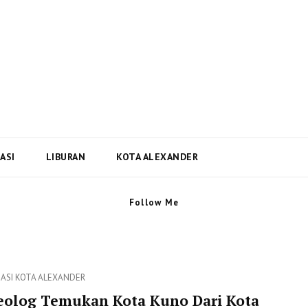
i Dan Berita Terbaru Negara
ta Terbaru dari Kota Alexander Alabama di US
ASI
LIBURAN
KOTA ALEXANDER
Follow Me
ies
MASI
KOTA ALEXANDER
eolog Temukan Kota Kuno Dari Kota