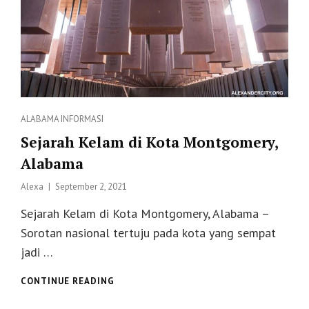
Categories
ALABAMA
INFORMASI
Sejarah Kelam di Kota Montgomery,
Alabama
Posted
Alexa
September 2, 2021
on
Sejarah Kelam di Kota Montgomery, Alabama –
Sorotan nasional tertuju pada kota yang sempat
jadi …
SEJARAH
CONTINUE READING
KELAM
DI