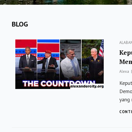
BLOG
Categor
ALABA
Kep
Mem
Alexa
Keput
Demok
yang
CONTI