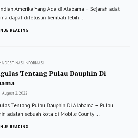
on
Indian Amerika Yang Ada di Alabama – Sejarah adat
ma dapat ditelusuri kembali lebih …
SUKU
NUE READING
INDIAN
AMERIKA
YANG
ADA
DI
ies
MA
DESTINASI
INFORMASI
ALABAMA
gulas Tentang Pulau Dauphin Di
bama
Posted
August 2, 2022
on
las Tentang Pulau Dauphin Di Alabama – Pulau
in adalah sebuah kota di Mobile County …
MENGULAS
NUE READING
TENTANG
PULAU