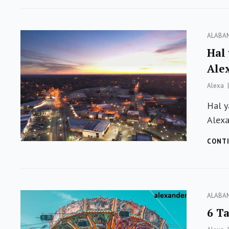
Categor
ALABA
Hal
Ale
Alexa
Hal y
Alexa
CONTI
Categor
ALABA
6 T