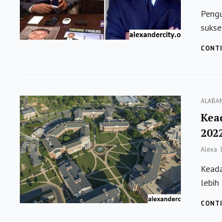
Peng
sukse
CONTI
Categor
ALABA
Kea
202
Alexa
Kead
lebih
CONTI