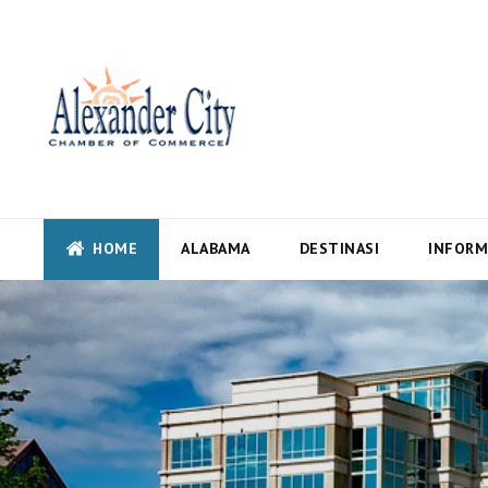
Alexandercity – Informas
Alabama
Alexandercity – Menyajikan Secara Lengkap Informasi serta Berita – Beri
HOME
ALABAMA
DESTINASI
INFORM