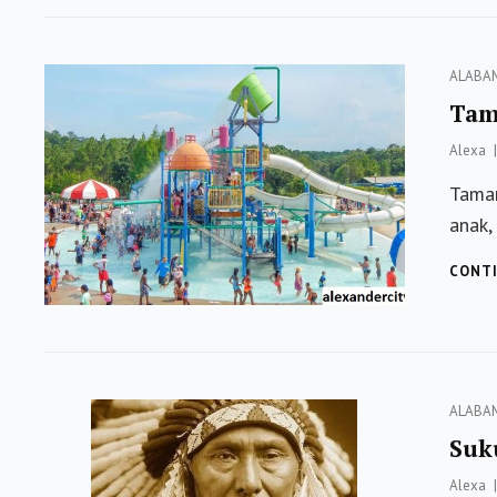
Categor
ALABA
Tam
Alexa
Taman
anak,
CONTI
Categor
ALABA
Suk
Alexa