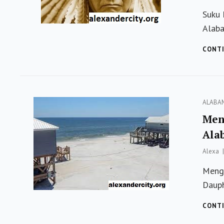
Suku 
Alaba
CONTI
Categor
ALABA
Men
Ala
Alexa
Mengu
Dauph
CONTI