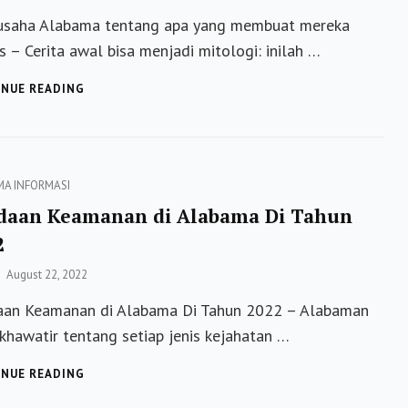
on
usaha Alabama tentang apa yang membuat mereka
s – Cerita awal bisa menjadi mitologi: inilah …
PENGUSAHA
NUE READING
ALABAMA
TENTANG
APA
YANG
MEMBUAT
ies
MA
INFORMASI
MEREKA
daan Keamanan di Alabama Di Tahun
SUKSES
2
Posted
August 22, 2022
on
aan Keamanan di Alabama Di Tahun 2022 – Alabaman
 khawatir tentang setiap jenis kejahatan …
KEADAAN
NUE READING
KEAMANAN
DI