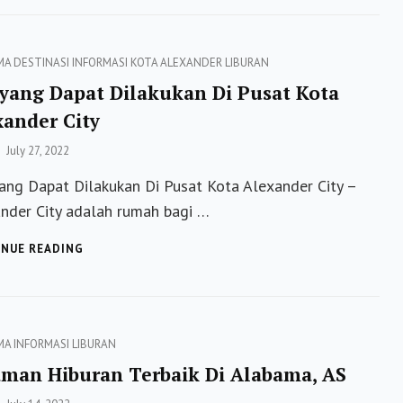
DAUPHIN
DI
ALABAMA
ies
MA
DESTINASI
INFORMASI
KOTA ALEXANDER
LIBURAN
 yang Dapat Dilakukan Di Pusat Kota
xander City
Posted
July 27, 2022
on
ang Dapat Dilakukan Di Pusat Kota Alexander City –
nder City adalah rumah bagi …
HAL
NUE READING
YANG
DAPAT
DILAKUKAN
DI
PUSAT
ies
MA
INFORMASI
LIBURAN
KOTA
aman Hiburan Terbaik Di Alabama, AS
ALEXANDER
CITY