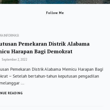
Follow Me
ies
MA
INFORMASI
utusan Pemekaran Distrik Alabama
icu Harapan Bagi Demokrat
Posted
September 2, 2022
on
usan Pemekaran Distrik Alabama Memicu Harapan Bagi
rat – Setelah bertahun-tahun keputusan pengadilan
 melanggar …
KEPUTUSAN
NUE READING
PEMEKARAN
DISTRIK
ALABAMA