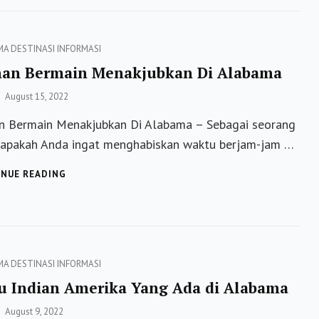
ALABAMA
DI
TAHUN
ies
MA
DESTINASI
INFORMASI
2022
an Bermain Menakjubkan Di Alabama
Posted
August 15, 2022
on
 Bermain Menakjubkan Di Alabama – Sebagai seorang
 apakah Anda ingat menghabiskan waktu berjam-jam …
TAMAN
NUE READING
BERMAIN
MENAKJUBKAN
DI
ALABAMA
ies
MA
DESTINASI
INFORMASI
u Indian Amerika Yang Ada di Alabama
Posted
August 9, 2022