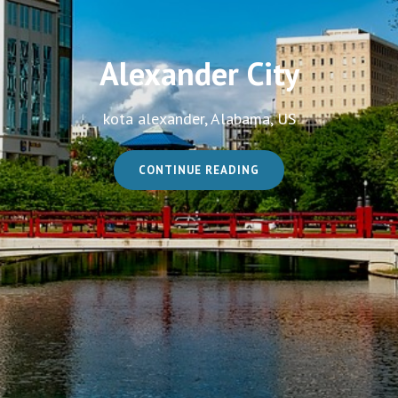
Alexander City
kota alexander, Alabama, US
ALEXANDER
CONTINUE READING
CITY