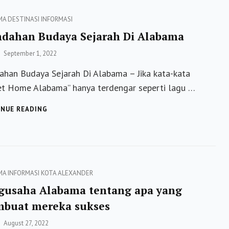
MEMICU
HARAPAN
ies
MA
DESTINASI
INFORMASI
BAGI
ndahan Budaya Sejarah Di Alabama
DEMOKRAT
Posted
September 1, 2022
on
ahan Budaya Sejarah Di Alabama – Jika kata-kata
t Home Alabama” hanya terdengar seperti lagu …
KEINDAHAN
NUE READING
BUDAYA
SEJARAH
DI
ALABAMA
ies
MA
INFORMASI
KOTA ALEXANDER
gusaha Alabama tentang apa yang
buat mereka sukses
Posted
August 27, 2022