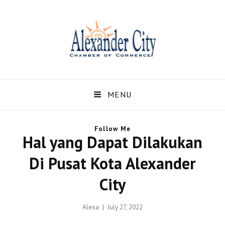
Alexandercity – Informasi
Dan Berita Terbaru
MENU
Negara US dan Kota
Follow Me
Alexander Alabama
Hal yang Dapat Dilakukan
Alexandercity – Menyajikan Secara Lengkap Informasi serta Berita – Berita
Di Pusat Kota Alexander
Terbaru dari Kota Alexander Alabama di US
City
Posted
Alexa
July 27, 2022
on