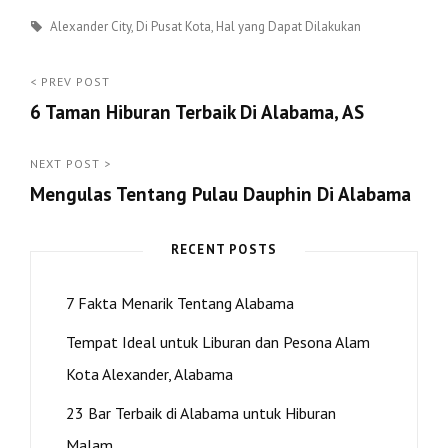
Tags
Alexander City
,
Di Pusat Kota
,
Hal yang Dapat Dilakukan
Post
< PREV POST
6 Taman Hiburan Terbaik Di Alabama, AS
navigation
<
Prev
NEXT POST >
Mengulas Tentang Pulau Dauphin Di Alabama
Post
Next
Post
RECENT POSTS
>
7 Fakta Menarik Tentang Alabama
Tempat Ideal untuk Liburan dan Pesona Alam
Kota Alexander, Alabama
23 Bar Terbaik di Alabama untuk Hiburan
Malam