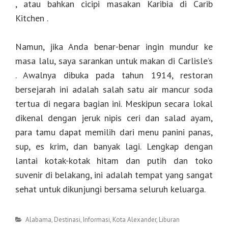
, atau bahkan cicipi masakan Karibia di Carib
Kitchen .
Namun, jika Anda benar-benar ingin mundur ke
masa lalu, saya sarankan untuk makan di Carlisle’s
. Awalnya dibuka pada tahun 1914, restoran
bersejarah ini adalah salah satu air mancur soda
tertua di negara bagian ini. Meskipun secara lokal
dikenal dengan jeruk nipis ceri dan salad ayam,
para tamu dapat memilih dari menu panini panas,
sup, es krim, dan banyak lagi. Lengkap dengan
lantai kotak-kotak hitam dan putih dan toko
suvenir di belakang, ini adalah tempat yang sangat
sehat untuk dikunjungi bersama seluruh keluarga.
Categories
Alabama
,
Destinasi
,
Informasi
,
Kota Alexander
,
Liburan