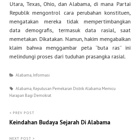
Utara, Texas, Ohio, dan Alabama, di mana Partai
Republik mengontrol cara perubahan konstituen,
mengatakan mereka tidak mempertimbangkan
data demografis, termasuk data rasial, saat
memetakan. Dikatakan. Namun, hakim mengabaikan
klaim bahwa menggambar peta “buta ras” ini
melindungi proses dari tuduhan prasangka rasial.
Categories
Alabama
,
Informasi
Tags
Alabama
,
Keputusan Pemekaran Distrik Alabama Memicu
Harapan Bagi Demokrat
Post
< PREV POST
Keindahan Budaya Sejarah Di Alabama
navigation
<
Prev
NEXT POST >