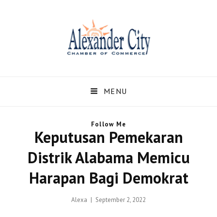
Alexandercity – Informasi
Dan Berita Terbaru
MENU
Negara US dan Kota
Follow Me
Alexander Alabama
Keputusan Pemekaran
Alexandercity – Menyajikan Secara Lengkap Informasi serta Berita – Berita
Distrik Alabama Memicu
Terbaru dari Kota Alexander Alabama di US
Harapan Bagi Demokrat
Posted
Alexa
September 2, 2022
on