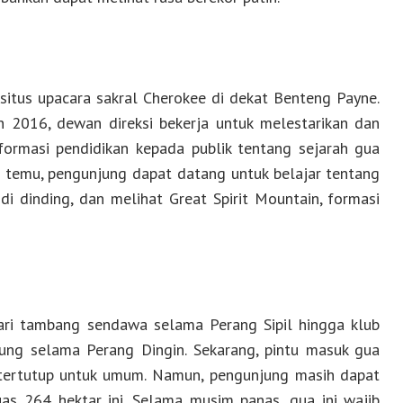
itus upacara sakral Cherokee di dekat Benteng Payne.
n 2016, dewan direksi bekerja untuk melestarikan dan
ormasi pendidikan kepada publik tentang sejarah gua
 temu, pengunjung dapat datang untuk belajar tentang
di dinding, dan melihat Great Spirit Mountain, formasi
dari tambang sendawa selama Perang Sipil hingga klub
ng selama Perang Dingin. Sekarang, pintu masuk gua
n tertutup untuk umum. Namun, pengunjung masih dapat
as 264 hektar ini. Selama musim panas, gua ini wajib