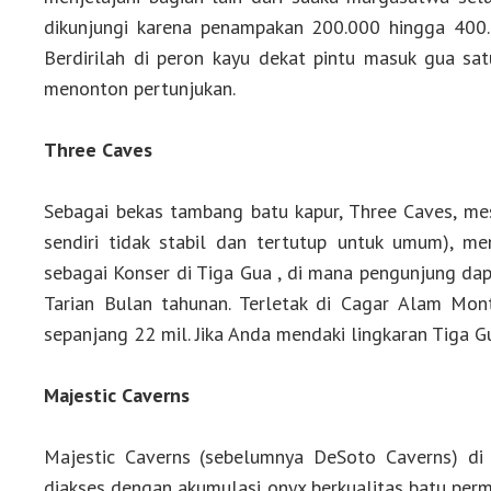
dikunjungi karena penampakan 200.000 hingga 400.
Berdirilah di peron kayu dekat pintu masuk gua sat
menonton pertunjukan.
Three Caves
Sebagai bekas tambang batu kapur, Three Caves, mes
sendiri tidak stabil dan tertutup untuk umum), m
sebagai Konser di Tiga Gua , di mana pengunjung dap
Tarian Bulan tahunan. Terletak di Cagar Alam Mont
sepanjang 22 mil. Jika Anda mendaki lingkaran Tiga G
Majestic Caverns
Majestic Caverns (sebelumnya DeSoto Caverns) di
diakses dengan akumulasi onyx berkualitas batu perma