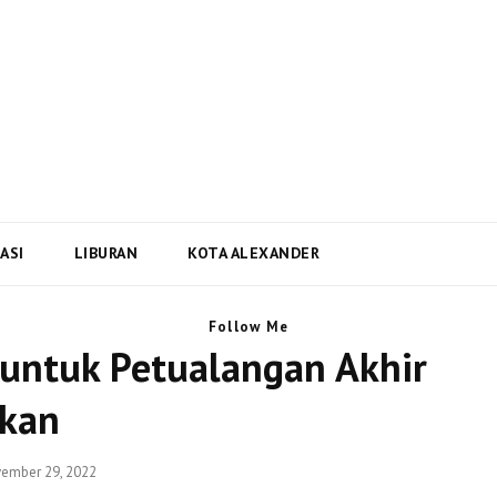
i Dan Berita Terbaru Negara
ta Terbaru dari Kota Alexander Alabama di US
ASI
LIBURAN
KOTA ALEXANDER
Follow Me
 untuk Petualangan Akhir
kan
ted
ember 29, 2022