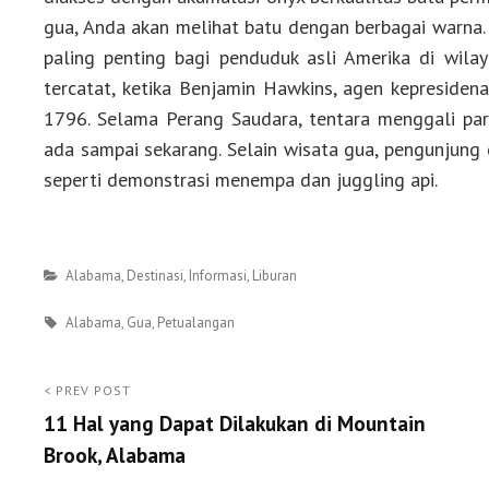
gua, Anda akan melihat batu dengan berbagai warna. 
paling penting bagi penduduk asli Amerika di wila
tercatat, ketika Benjamin Hawkins, agen kepreside
1796. Selama Perang Saudara, tentara menggali par
ada sampai sekarang. Selain wisata gua, pengunjung 
seperti demonstrasi menempa dan juggling api.
Categories
Alabama
,
Destinasi
,
Informasi
,
Liburan
Tags
Alabama
,
Gua
,
Petualangan
Post
< PREV POST
11 Hal yang Dapat Dilakukan di Mountain
navigation
Brook, Alabama
<