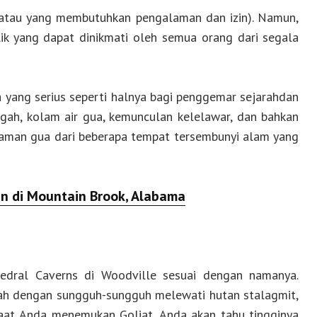
 (atau yang membutuhkan pengalaman dan izin). Namun,
lik yang dapat dinikmati oleh semua orang dari segala
a yang serius seperti halnya bagi penggemar sejarahdan
egah, kolam air gua, kemunculan kelelawar, dan bahkan
laman gua dari beberapa tempat tersembunyi alam yang
n di Mountain Brook, Alabama
thedral Caverns di Woodville sesuai dengan namanya.
lah dengan sungguh-sungguh melewati hutan stalagmit,
aat Anda menemukan Goliat, Anda akan tahu tingginya