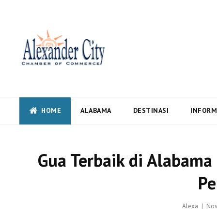
Alexandercity – Informas
Alabama
Alexandercity – Menyajikan Secara Lengkap Informasi serta Berita – Beri
HOME
ALABAMA
DESTINASI
INFORM
Gua Terbaik di Alabama
Pe
Pos
Alexa
Nov
on