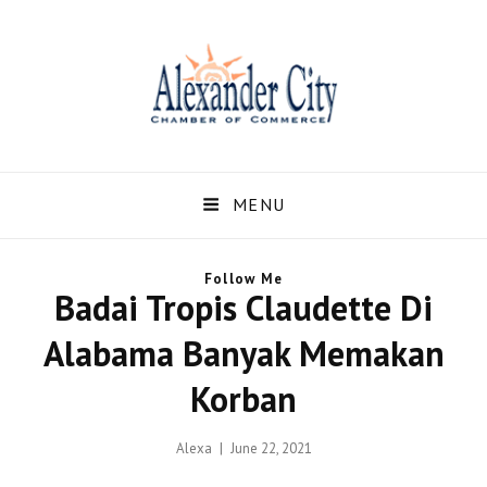
Alexandercity – Informasi
Dan Berita Terbaru
MENU
Negara US dan Kota
Follow Me
Alexander Alabama
Badai Tropis Claudette Di
Alexandercity – Menyajikan Secara Lengkap Informasi serta Berita – Berita
Alabama Banyak Memakan
Terbaru dari Kota Alexander Alabama di US
Korban
Posted
Alexa
June 22, 2021
on