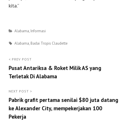
kita.”
Categories
Alabama
,
Informasi
Tags
Alabama
,
Badai Tropis Claudette
Post
< PREV POST
Pusat Antariksa & Roket Milik AS yang
navigation
Terletak Di Alabama
<
Prev
NEXT POST >
Pabrik grafit pertama senilai $80 juta datang
Post
ke Alexander City, mempekerjakan 100
Pekerja
Next