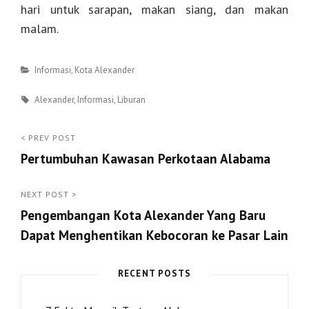
hari untuk sarapan, makan siang, dan makan
malam.
Categories
Informasi
,
Kota Alexander
Tags
Alexander
,
Informasi
,
Liburan
Post
< PREV POST
Pertumbuhan Kawasan Perkotaan Alabama
navigation
<
Prev
NEXT POST >
Pengembangan Kota Alexander Yang Baru
Post
Dapat Menghentikan Kebocoran ke Pasar Lain
Next
Post
RECENT POSTS
>