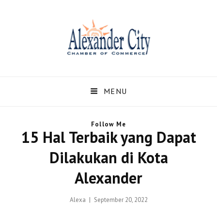
Alexandercity – Informasi
Dan Berita Terbaru
MENU
Negara US dan Kota
Follow Me
Alexander Alabama
15 Hal Terbaik yang Dapat
Alexandercity – Menyajikan Secara Lengkap Informasi serta Berita – Berita
Dilakukan di Kota
Terbaru dari Kota Alexander Alabama di US
Alexander
Posted
Alexa
September 20, 2022
on