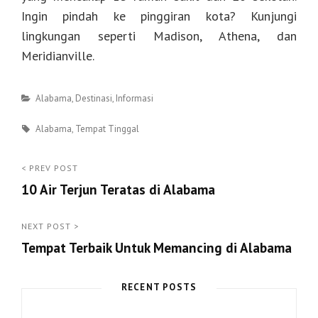
Ingin pindah ke pinggiran kota? Kunjungi
lingkungan seperti Madison, Athena, dan
Meridianville.
Categories
Alabama
,
Destinasi
,
Informasi
Tags
Alabama
,
Tempat Tinggal
Post
< PREV POST
10 Air Terjun Teratas di Alabama
navigation
<
Prev
NEXT POST >
Tempat Terbaik Untuk Memancing di Alabama
Post
Next
Post
RECENT POSTS
>