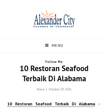
Alexandercity – Informasi
Dan Berita Terbaru
MENU
Negara US dan Kota
Follow Me
Alexander Alabama
10 Restoran Seafood
Alexandercity – Menyajikan Secara Lengkap Informasi serta Berita – Berita
Terbaik Di Alabama
Terbaru dari Kota Alexander Alabama di US
Posted
Alexa
October 19, 2021
on
10 Restoran Seafood Terbaik Di Alabama
–