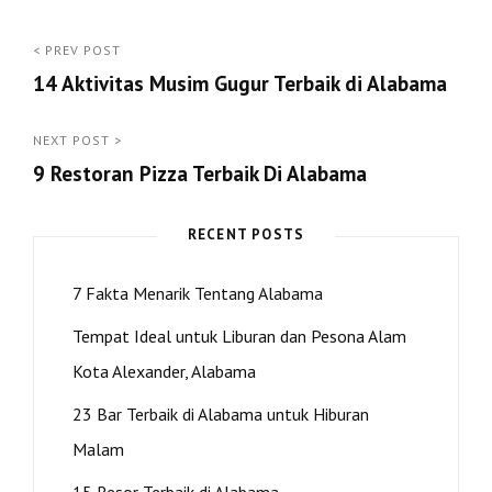
Post
< PREV POST
14 Aktivitas Musim Gugur Terbaik di Alabama
navigation
<
Prev
NEXT POST >
9 Restoran Pizza Terbaik Di Alabama
Post
Next
Post
RECENT POSTS
>
7 Fakta Menarik Tentang Alabama
Tempat Ideal untuk Liburan dan Pesona Alam
Kota Alexander, Alabama
23 Bar Terbaik di Alabama untuk Hiburan
Malam
15 Resor Terbaik di Alabama