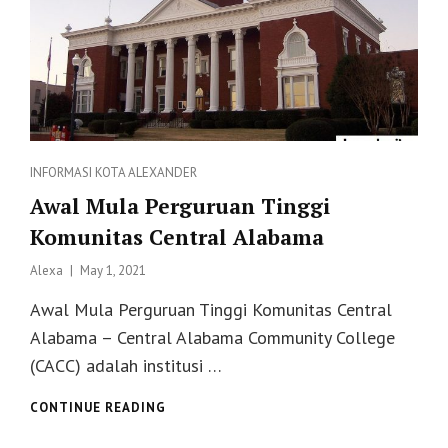
Categories
INFORMASI
KOTA ALEXANDER
Awal Mula Perguruan Tinggi
Komunitas Central Alabama
Posted
Alexa
May 1, 2021
on
Awal Mula Perguruan Tinggi Komunitas Central
Alabama – Central Alabama Community College
(CACC) adalah institusi …
AWAL
CONTINUE READING
MULA
PERGURUAN