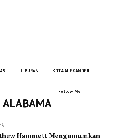
i Dan Berita Terbaru Negara
ta Terbaru dari Kota Alexander Alabama di US
ASI
LIBURAN
KOTA ALEXANDER
Follow Me
K ALABAMA
ies
MA
thew Hammett Mengumumkan