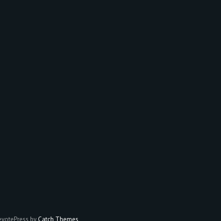
votePress by
Catch Themes