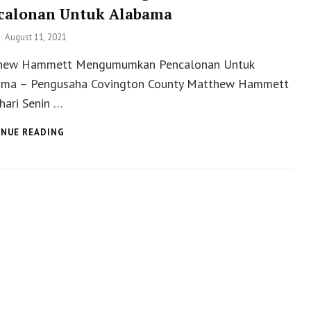
calonan Untuk Alabama
Posted
August 11, 2021
on
hew Hammett Mengumumkan Pencalonan Untuk
ama – Pengusaha Covington County Matthew Hammett
hari Senin …
MATTHEW
NUE READING
HAMMETT
MENGUMUMKAN
PENCALONAN
UNTUK
ALABAMA