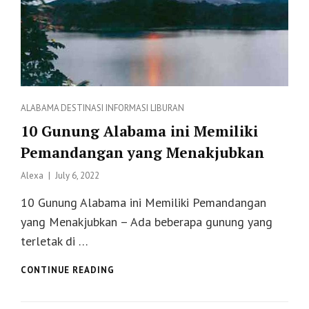
Categories
ALABAMA
DESTINASI
INFORMASI
LIBURAN
10 Gunung Alabama ini Memiliki
Pemandangan yang Menakjubkan
Posted
Alexa
July 6, 2022
on
10 Gunung Alabama ini Memiliki Pemandangan
yang Menakjubkan – Ada beberapa gunung yang
terletak di …
10
CONTINUE READING
GUNUNG
ALABAMA
INI