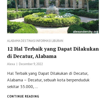
Categories
ALABAMA
DESTINASI
INFORMASI
LIBURAN
12 Hal Terbaik yang Dapat Dilakukan
di Decatur, Alabama
Posted
Alexa
December 9, 2022
on
Hal Terbaik yang Dapat Dilakukan di Decatur,
Alabama – Decatur, sebuah kota berpenduduk
sekitar 55.000, …
12
CONTINUE READING
HAL
TERBAIK