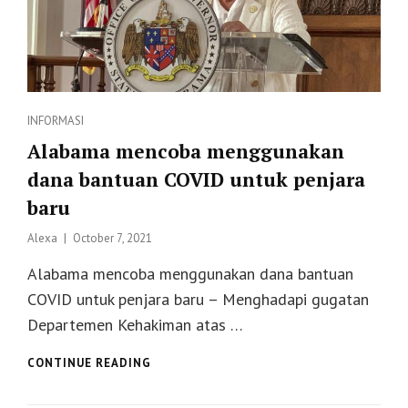
Categories
INFORMASI
Alabama mencoba menggunakan
dana bantuan COVID untuk penjara
baru
Posted
Alexa
October 7, 2021
on
Alabama mencoba menggunakan dana bantuan
COVID untuk penjara baru – Menghadapi gugatan
Departemen Kehakiman atas …
ALABAMA
CONTINUE READING
MENCOBA
MENGGUNAKAN