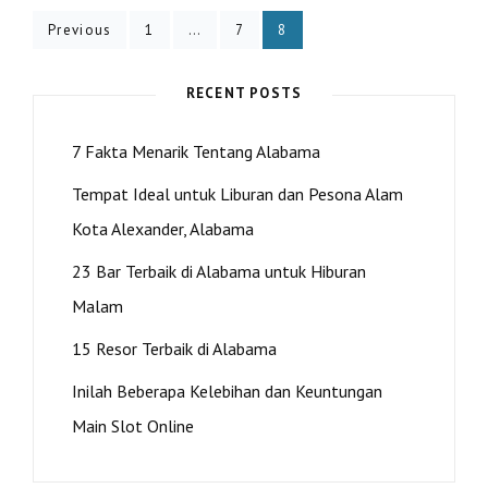
ALABAMA
Posts
Page
Page
Page
Previous
1
…
7
8
pagination
RECENT POSTS
7 Fakta Menarik Tentang Alabama
Tempat Ideal untuk Liburan dan Pesona Alam
Kota Alexander, Alabama
23 Bar Terbaik di Alabama untuk Hiburan
Malam
15 Resor Terbaik di Alabama
Inilah Beberapa Kelebihan dan Keuntungan
Main Slot Online