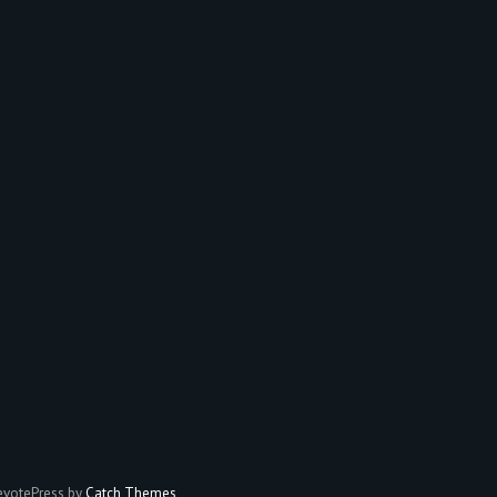
votePress by
Catch Themes