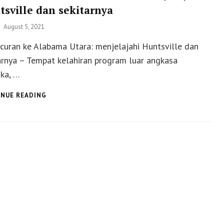
sville dan sekitarnya
Posted
August 5, 2021
on
curan ke Alabama Utara: menjelajahi Huntsville dan
arnya – Tempat kelahiran program luar angkasa
ka, …
PELUNCURAN
NUE READING
KE
ALABAMA
UTARA:
MENJELAJAHI
HUNTSVILLE
DAN
SEKITARNYA