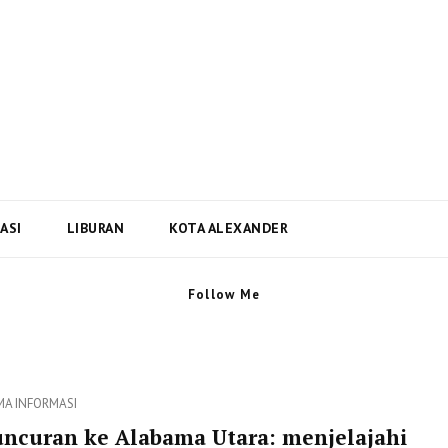
i Dan Berita Terbaru Negara
ta Terbaru dari Kota Alexander Alabama di US
ASI
LIBURAN
KOTA ALEXANDER
Follow Me
ies
MA
INFORMASI
uncuran ke Alabama Utara: menjelajahi