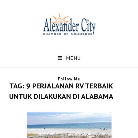
Alexandercity – Informasi
Dan Berita Terbaru
MENU
Negara US dan Kota
Follow Me
Alexander Alabama
TAG:
9 PERJALANAN RV TERBAIK
UNTUK DILAKUKAN DI ALABAMA
Alexandercity – Menyajikan Secara Lengkap Informasi serta Berita – Berita
Terbaru dari Kota Alexander Alabama di US