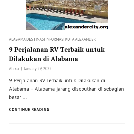
Categories
ALABAMA
DESTINASI
INFORMASI
KOTA ALEXANDER
9 Perjalanan RV Terbaik untuk
Dilakukan di Alabama
Posted
Alexa
January 29, 2022
on
9 Perjalanan RV Terbaik untuk Dilakukan di
Alabama – Alabama jarang disebutkan di sebagian
besar …
9
CONTINUE READING
PERJALANAN
RV
TERBAIK
UNTUK