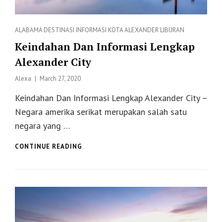
Categories
ALABAMA
DESTINASI
INFORMASI
KOTA ALEXANDER
LIBURAN
Keindahan Dan Informasi Lengkap
Alexander City
Posted
Alexa
March 27, 2020
on
Keindahan Dan Informasi Lengkap Alexander City –
Negara amerika serikat merupakan salah satu
negara yang …
KEINDAHAN
CONTINUE READING
DAN
INFORMASI
LENGKAP
ALEXANDER
CITY