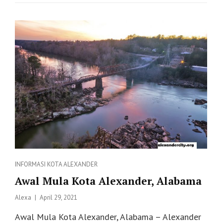
TINGGI
KOMUNITAS
CENTRAL
ALABAMA
Categories
INFORMASI
KOTA ALEXANDER
Awal Mula Kota Alexander, Alabama
Posted
Alexa
April 29, 2021
on
Awal Mula Kota Alexander, Alabama – Alexander