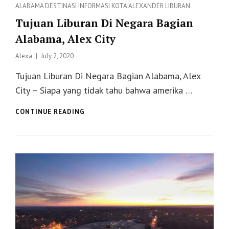
Categories
ALABAMA
DESTINASI
INFORMASI
KOTA ALEXANDER
LIBURAN
Tujuan Liburan Di Negara Bagian
Alabama, Alex City
Posted
Alexa
July 2, 2020
on
Tujuan Liburan Di Negara Bagian Alabama, Alex
City – Siapa yang tidak tahu bahwa amerika …
TUJUAN
CONTINUE READING
LIBURAN
DI
NEGARA
BAGIAN
ALABAMA,
ALEX
CITY