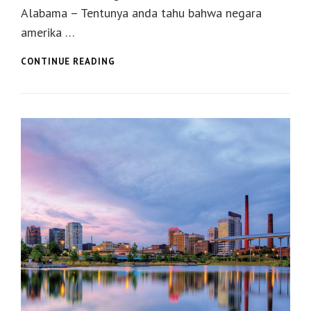
Alabama – Tentunya anda tahu bahwa negara
amerika …
USAHA
CONTINUE READING
TEKSTIL
YANG
TERKENAL
DI
KOTA
ALEXANDER,
ALABAMA