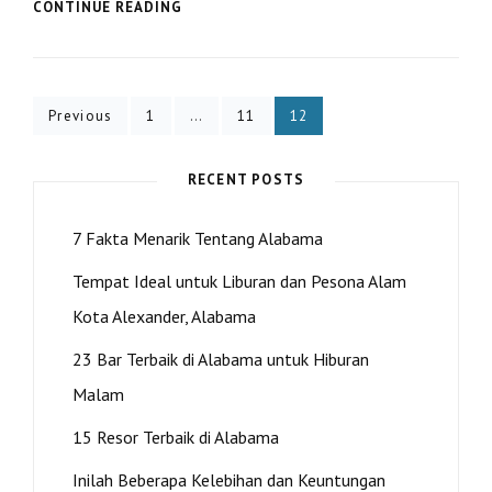
PEMANDANGAN
CONTINUE READING
INDAH
DI
KOTA
ALEXANDER,
Posts
ALABAMA
Page
Page
Page
Previous
1
…
11
12
pagination
RECENT POSTS
7 Fakta Menarik Tentang Alabama
Tempat Ideal untuk Liburan dan Pesona Alam
Kota Alexander, Alabama
23 Bar Terbaik di Alabama untuk Hiburan
Malam
15 Resor Terbaik di Alabama
Inilah Beberapa Kelebihan dan Keuntungan