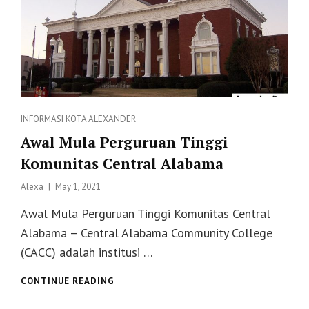
Categories
INFORMASI
KOTA ALEXANDER
Awal Mula Perguruan Tinggi
Komunitas Central Alabama
Posted
Alexa
May 1, 2021
on
Awal Mula Perguruan Tinggi Komunitas Central
Alabama – Central Alabama Community College
(CACC) adalah institusi …
AWAL
CONTINUE READING
MULA
PERGURUAN