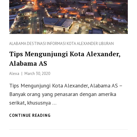
Categories
ALABAMA
DESTINASI
INFORMASI
KOTA ALEXANDER
LIBURAN
Tips Mengunjungi Kota Alexander,
Alabama AS
Posted
Alexa
March 30, 2020
on
Tips Mengunjungi Kota Alexander, Alabama AS –
Banyak orang yang penasaran dengan amerika
serikat, khususnya …
TIPS
CONTINUE READING
MENGUNJUNGI
KOTA
ALEXANDER,